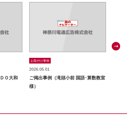
お取付け事例
お取付け
2026.05.01
2025.0
ＤＯ大和
ご掲出事例（滝頭小前 国語･算数教室
ご掲出
様）