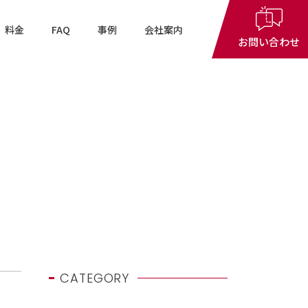
料金
FAQ
事例
会社案内
閉じる
お問い合わせ
9：30
～
18：00
g
月～金曜日（土･日･祝日・年末年始を除く）
CATEGORY