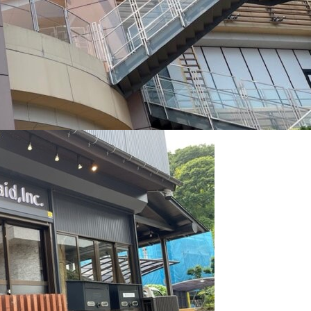
9：30
～
18：00