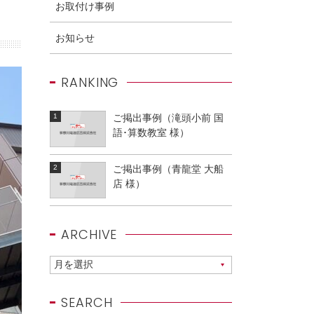
お取付け事例
お知らせ
RANKING
ご掲出事例（滝頭小前 国
語･算数教室 様）
ご掲出事例（青龍堂 大船
店 様）
ARCHIVE
SEARCH