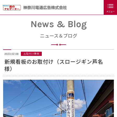
メニュー
閉じる
ホーム
News & Blog
電柱広告サービス
ニュース＆ブログ
Qサーチナビ
お取付け事例
2023.02.08
デザインサンプル
新規看板のお取付け（スロージギン芦名
様）
料金
FAQ
会社案内
ニュース＆ブログ