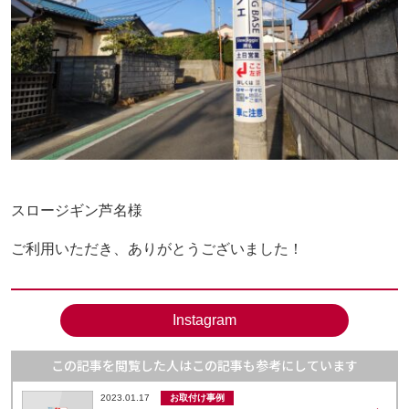
お取付け事例
お知らせ
事例
お問い合わせ
プライバシーポリシー
スロージギン芦名様
045-324-0340
ご利用いただき、ありがとうございました！
月～金曜日（土･日･祝日・年末年始を除く）
9：30
～
18：00
Instagram
閉じる
この記事を閲覧した人はこの記事も参考にしています
お取付け事例
2023.01.17